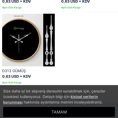
0,63 USD + KDV
0,63 USD + KDV
D313 GÜMÜŞ
0,63 USD + KDV
Size daha iyi bir alışveriş deneyimi sunabilmek için, çerezler
1
2
(cookies) kullanıyoruz. Detaylı bilgi için
kişisel verilerin
korunması
hakkında aydınlatma metnini inceleyebilirsiniz.
TAMAM
®
PlatinMarket
E-Ticaret Sistemi
İle Hazırlanmıştır.